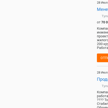
28 Июл
Мене
Тул
от
70 
Компан
инжене
проект
жилого
200 кр
Работа
ОТП
28 Июл
Прод
Тул
Компан
работа
???? Т
Стабил
Обучен