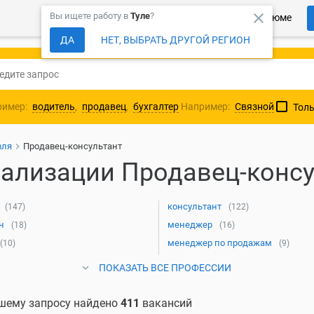
close
Вы ищете работу в
Туле
?
Более 150 000 компаний ждут Ваше резюме
ДА
НЕТ, ВЫБРАТЬ ДРУГОЙ РЕГИОН
ример:
водитель
,
продавец
,
бухгалтер
Например:
Связной
Толь
вля
Продавец-консультант
ализации Продавец-консу
консультант
(147)
(122)
н
менеджер
(18)
(16)
менеджер по продажам
(10)
(9)
ПОКАЗАТЬ ВСЕ ПРОФЕССИИ
шему запросу найдено
411
вакансий