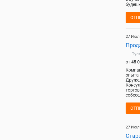
будешь
ОТП
27 Июл
Прод
Тул
от
45 
Компа
опыта 
Друже
Консул
торгов
собесе
ОТП
27 Июл
Старш