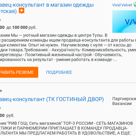
авец-консультант в магазин одежды
secu
Vivid Velvet
assistant
тская)
а
000
до
100 000
руб.
ании Мы — уютный магазин одежды в центре Тулы. В
с расширением команды ищем продавца-консультанта для работы 
щи клиентам. Опыт не нужен. Научим всему с нуля — от кассы до
дки товара.Требования: - Аккуратность- Коммуникабельность, уме
переговоры - Позитивный жизненный настрой - Обучаемость,
ированность на результат - умение работать в команде -...
РАВИТЬ РЕЗЮМЕ
ПОДРОБНЕЕ
я
авец-консультант (ТК ГОСТИНЫЙ ДВОР)
Партнерски
Вакансии
а
000
руб.
ия "РИВ ГОШ, Сеть магазинов" TOP-3 РОССИИ - СЕТЬ МАГАЗИНОВ
ТИКИ И ПАРФЮМЕРИИ ПРИГЛАШАЕТ В КОМАНДУ ПРОДАВЦА-
ЛЬТАНТА МЫ ПРЕДЛАГАЕМ РАБОТАТЬ В УДОВОЛЬСТВИЕ, А ЕЩЕ: