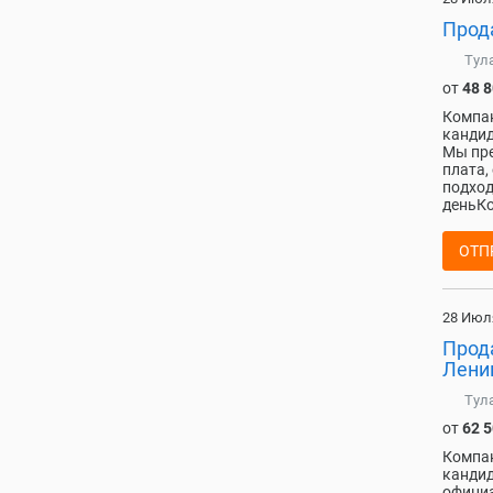
Прода
Тул
от
48 
Компан
кандид
Мы пре
плата,
подход
деньКо
ОТП
28 Июл
Прода
Ленин
Тул
от
62 
Компан
кандид
официа