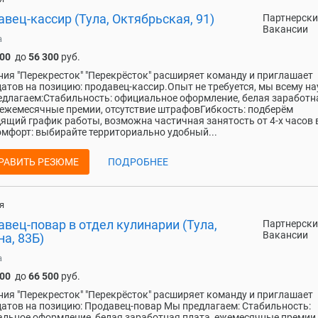
вец-кассир (Тула, Октябрьская, 91)
Партнерски
Вакансии
а
800
до
56 300
руб.
ия "Перекресток" "Перекрёсток" расширяет команду и приглашает
атов на позицию: продавец-кассир.Опыт не требуется, мы всему на
длагаем:Стабильность: официальное оформление, белая заработн
 ежемесячные премии, отсутствие штрафовГибкость: подберём
ящий график работы, возможна частичная занятость от 4-х часов 
мфорт: выбирайте территориально удобный...
РАВИТЬ РЕЗЮМЕ
ПОДРОБНЕЕ
я
вец-повар в отдел кулинарии (Тула,
Партнерски
Вакансии
а, 83Б)
а
500
до
66 500
руб.
ия "Перекресток" "Перекрёсток" расширяет команду и приглашает
атов на позицию: Продавец-повар Мы предлагаем: Стабильность:
льное оформление, белая заработная плата, ежемесячные премии,