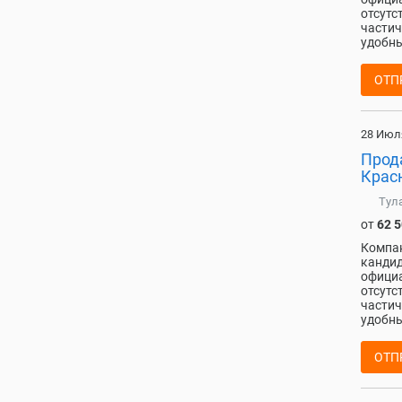
отсутс
частич
удобны
ОТП
28 Июл
Прода
Крас
Тул
от
62 
Компан
кандид
официа
отсутс
частич
удобны
ОТП