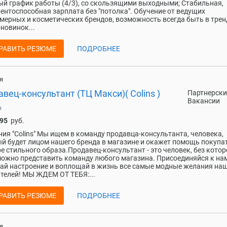
й график работы (4/3), со скользящими выходными; Стабильная,
ентоспособная зарплата без "потолка". Обучение от ведущих
ерных и косметических брендов, возможность всегда быть в трен
-новинок...
РАВИТЬ РЕЗЮМЕ
ПОДРОБНЕЕ
я
вец-консультант (ТЦ Макси)( Colins )
Партнерски
Вакансии
а
495
руб.
ия "Colins" Мы ищем в команду продавца-консультанта, человека,
й будет лицом нашего бренда в магазине и окажет помощь покупа
е стильного образа.Продавец-консультант - это человек, без котор
ожно представить команду любого магазина. Присоединяйся к нам
ай настроение и воплощай в жизнь все самые модные желания на
телей! МЫ ЖДЕМ ОТ ТЕБЯ:...
РАВИТЬ РЕЗЮМЕ
ПОДРОБНЕЕ
я