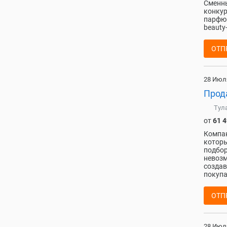
Сменны
конкур
парфюм
beauty
ОТП
28 Июл
Прода
Тул
от
61 
Компан
которы
подбор
невозм
создав
покупа
ОТП
28 Июл