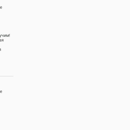
е
учим!
ая
в
е