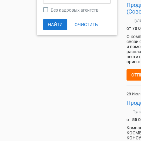
Прод
Без кадровых агентств
(Сове
Тул
НАЙТИ
ОЧИСТИТЬ
от
70 
О комп
связи 
и помо
раскла
вести 
ориент
ОТП
28 Июл
Прод
Тул
от
55 
Компан
КОСМЕ
КОНСУ