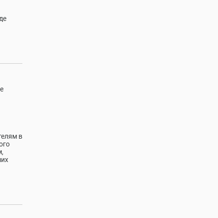
де
е
телям в
ого
,
ших