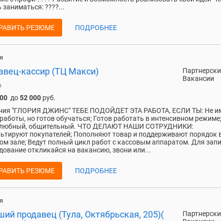
 заниматься: ????...
РАВИТЬ РЕЗЮМЕ
ПОДРОБНЕЕ
я
авец-кассир (ТЦ Макси)
Партнерски
Вакансии
а
000
до
52 000
руб.
ния "ГЛОРИЯ ДЖИНС" ТЕБЕ ПОДОЙДЕТ ЭТА РАБОТА, ЕСЛИ ТЫ: Не и
работы, но готов обучаться; Готов работать в интенсивном режиме
любный, общительный. ЧТО ДЕЛАЮТ НАШИ СОТРУДНИКИ:
ьтируют покупателей; Пополняют товар и поддерживают порядок 
ом зале; Ведут полный цикл работ с кассовым аппаратом. Для запи
дование откликайся на вакансию, звони или...
РАВИТЬ РЕЗЮМЕ
ПОДРОБНЕЕ
я
ий продавец (Тула, Октябрьская, 205)(
Партнерски