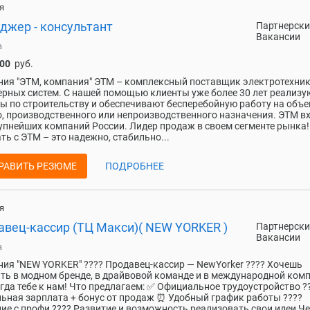
я
джер - консультант
Партнерски
Вакансии
а
000
руб.
ия "ЭТМ, компания" ЭТМ – комплексный поставщик электротехник
рных систем. С нашей помощью клиенты уже более 30 лет реализу
ы по строительству и обеспечивают бесперебойную работу на объе
, производственного или непроизводственного назначения. ЭТМ вх
упнейших компаний России. Лидер продаж в своем сегменте рынка!
ть с ЭТМ – это надежно, стабильно...
РАВИТЬ РЕЗЮМЕ
ПОДРОБНЕЕ
я
авец-кассир (ТЦ Макси)( NEW YORKER )
Партнерски
Вакансии
а
ия "NEW YORKER" ???? Продавец-кассир — NewYorker ???? Хочешь
ть в модном бренде, в драйвовой команде и в международной ком
огда тебе к нам! Что предлагаем: ✅ Официальное трудоустройство ?
ьная зарплата + бонус от продаж ⏰ Удобный график работы ????
ие с профи ???? Развитие и возможность реализовать свои идеи Ч