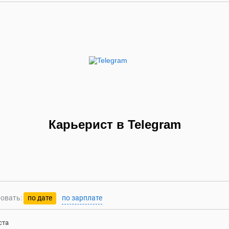
Карьерист в Telegram
овать:
по дате
по зарплате
ста